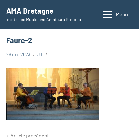
Aller
AMA Bretagne
au
Menu
le site des Musiciens Amateurs Bretons
contenu
Faure-2
29 mai 2023
JT
Navigation
Article précédent