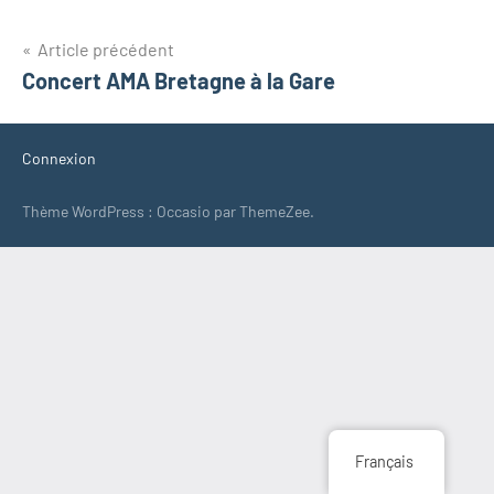
Navigation
Article précédent
Concert AMA Bretagne à la Gare
de
l’article
Connexion
Thème WordPress : Occasio par ThemeZee.
Français