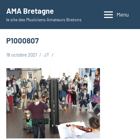
Aller
AMA Bretagne
au
Menu
le site des Musiciens Amateurs Bretons
contenu
P1000807
18 octobre 2021
JT