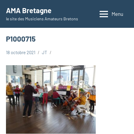
Aller
AMA Bretagne
au
Menu
le site des Musiciens Amateurs Bretons
contenu
P1000715
18 octobre 2021
JT