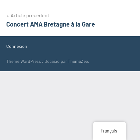
Navigation
Article précédent
Concert AMA Bretagne à la Gare
de
l’article
Connexion
Thème WordPress : Occasio par ThemeZee.
Français