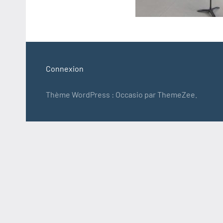
Connexion
Thème WordPress : Occasio par ThemeZee.