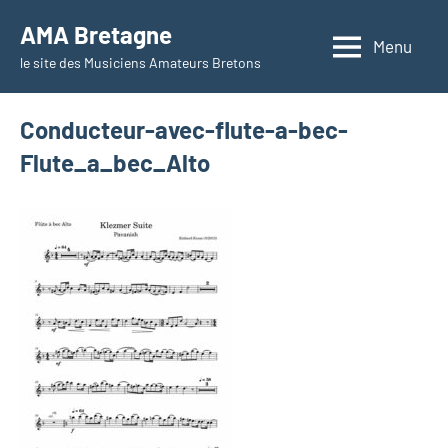
Aller
AMA Bretagne
au
Menu
le site des Musiciens Amateurs Bretons
contenu
Conducteur-avec-flute-a-bec-
Flute_a_bec_Alto