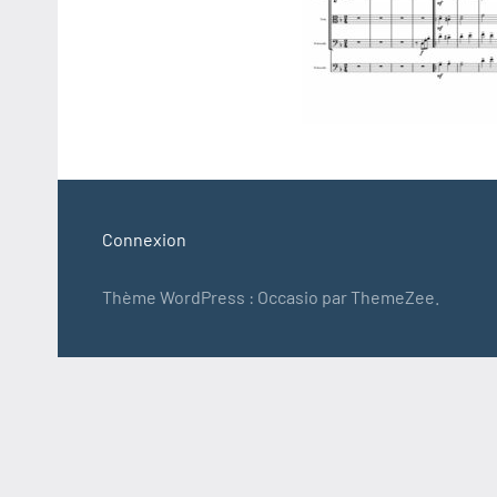
Connexion
Thème WordPress : Occasio par ThemeZee.