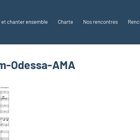
 et chanter ensemble
Charte
Nos rencontres
Renc
om-Odessa-AMA