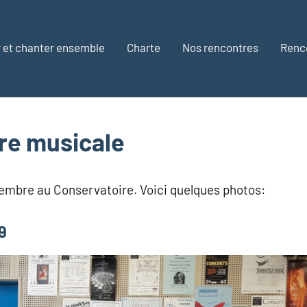
 et chanter ensemble
Charte
Nos rencontres
Renc
re musicale
novembre au Conservatoire. Voici quelques photos:
9