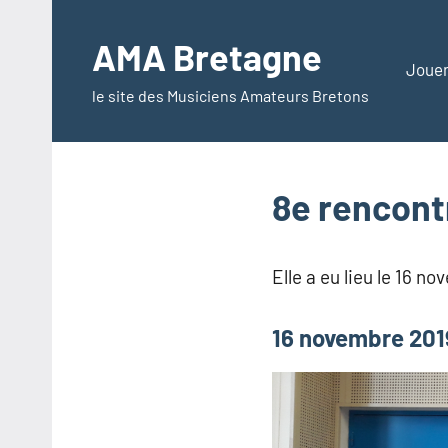
Aller
au
AMA Bretagne
contenu
Jouer
le site des Musiciens Amateurs Bretons
8e rencont
Elle a eu lieu le 16 
16 novembre 201