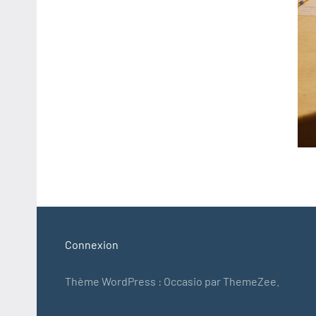
Connexion
Thème WordPress : Occasio par ThemeZee.