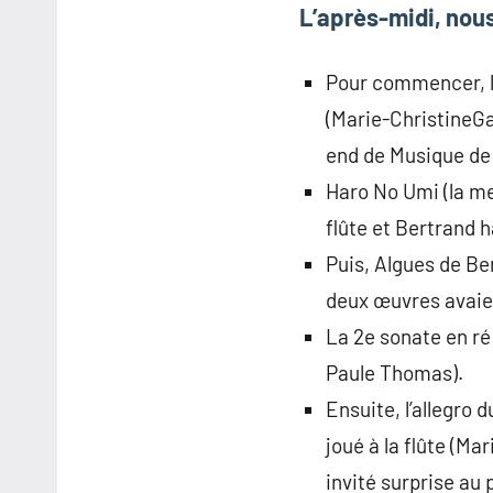
L’après-midi, nou
Pour commencer, l’
(Marie-ChristineGa
end de Musique de
Haro No Umi (la me
flûte et Bertrand h
Puis, Algues de Ber
deux œuvres avaie
La 2e sonate en ré
Paule Thomas).
Ensuite, l’allegro 
joué à la flûte (Ma
invité surprise au 