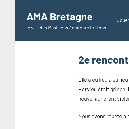
Aller
au
AMA Bretagne
contenu
Jouer
le site des Musiciens Amateurs Bretons
2e rencont
Elle a eu lieu a eu li
Hervieu était grippé
nouvel adhérent violon
Nous avons répété à 