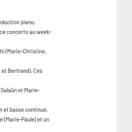
éduction piano,
t ce concerto au week-
hi (Marie-Christine,
 et Bertrand). Ces
.
 Salaün et Marie-
on et basse continue,
le (Marie-Paule) et un