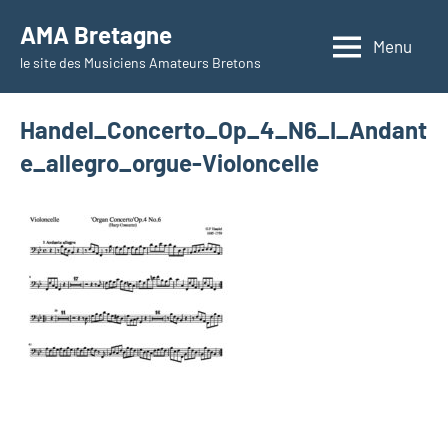
Aller
AMA Bretagne
au
Menu
le site des Musiciens Amateurs Bretons
contenu
Handel_Concerto_Op_4_N6_I_Andant
e_allegro_orgue-Violoncelle