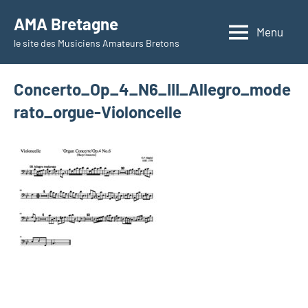
Aller
AMA Bretagne
au
Menu
le site des Musiciens Amateurs Bretons
contenu
Concerto_Op_4_N6_III_Allegro_mode
rato_orgue-Violoncelle