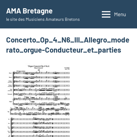
Aller
AMA Bretagne
au
Menu
le site des Musiciens Amateurs Bretons
contenu
Concerto_Op_4_N6_III_Allegro_mode
rato_orgue-Conducteur_et_parties